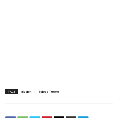
TAGS
Elezioni
Telese Terme