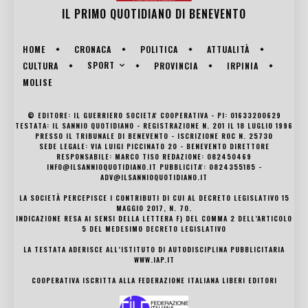
IL PRIMO QUOTIDIANO DI
BENEVENTO
HOME
CRONACA
POLITICA
ATTUALITÀ
SPORT
CULTURA
PROVINCIA
IRPINIA
MOLISE
© EDITORE: IL GUERRIERO SOCIETA' COOPERATIVA - PI: 01633200629
TESTATA: IL SANNIO QUOTIDIANO - REGISTRAZIONE N. 201 IL 18 LUGLIO 1996
PRESSO IL TRIBUNALE DI BENEVENTO - ISCRIZIONE ROC N. 25730
SEDE LEGALE: VIA LUIGI PICCINATO 20 - BENEVENTO DIRETTORE
RESPONSABILE: MARCO TISO REDAZIONE: 082450469
INFO@ILSANNIOQUOTIDIANO.IT PUBBLICITA': 0824355185 -
ADV@ILSANNIOQUOTIDIANO.IT
LA SOCIETÀ PERCEPISCE I CONTRIBUTI DI CUI AL DECRETO LEGISLATIVO 15
MAGGIO 2017, N. 70.
INDICAZIONE RESA AI SENSI DELLA LETTERA F) DEL COMMA 2 DELL’ARTICOLO
5 DEL MEDESIMO DECRETO LEGISLATIVO
LA TESTATA ADERISCE ALL’ISTITUTO DI AUTODISCIPLINA PUBBLICITARIA
WWW.IAP.IT
COOPERATIVA ISCRITTA ALLA FEDERAZIONE ITALIANA LIBERI EDITORI