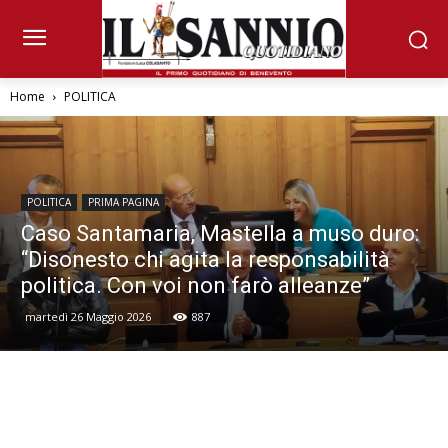
Home
POLITICA
POLITICA
PRIMA PAGINA
Caso Santamaria, Mastella a muso duro:
“Disonesto chi agita la responsabilità
politica. Con voi non farò alleanze”
martedì 26 Maggio 2026
887