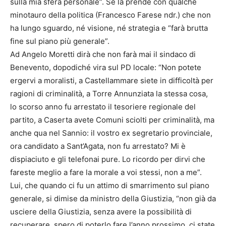
sulla mia sfera personale”. Se la prende con qualche
minotauro della politica (Francesco Farese ndr.) che non
ha lungo sguardo, né visione, né strategia e “farà brutta
fine sul piano più generale”.
Ad Angelo Moretti dirà che non farà mai il sindaco di
Benevento, dopodiché vira sul PD locale: “Non potete
ergervi a moralisti, a Castellammare siete in difficoltà per
ragioni di criminalità, a Torre Annunziata la stessa cosa,
lo scorso anno fu arrestato il tesoriere regionale del
partito, a Caserta avete Comuni sciolti per criminalità, ma
anche qua nel Sannio: il vostro ex segretario provinciale,
ora candidato a Sant’Agata, non fu arrestato? Mi è
dispiaciuto e gli telefonai pure. Lo ricordo per dirvi che
fareste meglio a fare la morale a voi stessi, non a me”.
Lui, che quando ci fu un attimo di smarrimento sul piano
generale, si dimise da ministro della Giustizia, “non già da
usciere della Giustizia, senza avere la possibilità di
recuperare, spero di poterlo fare l’anno prossimo, ci state