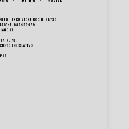
VENTO - ISCRIZIONE ROC N. 25730
EDAZIONE: 082450469
IANO.IT
7, N. 70.
ECRETO LEGISLATIVO
P.IT