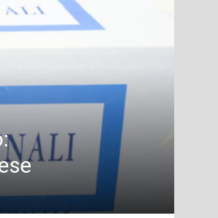
:
lese