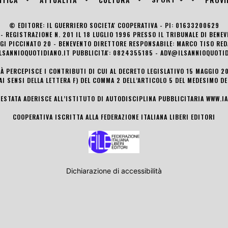
© EDITORE: IL GUERRIERO SOCIETA' COOPERATIVA - PI: 01633200629
- REGISTRAZIONE N. 201 IL 18 LUGLIO 1996 PRESSO IL TRIBUNALE DI BENE
UIGI PICCINATO 20 - BENEVENTO DIRETTORE RESPONSABILE: MARCO TISO R
LSANNIOQUOTIDIANO.IT PUBBLICITA': 0824355185 - ADV@ILSANNIOQUOTID
TÀ PERCEPISCE I CONTRIBUTI DI CUI AL DECRETO LEGISLATIVO 15 MAGGIO 201
AI SENSI DELLA LETTERA F) DEL COMMA 2 DELL’ARTICOLO 5 DEL MEDESIMO D
TESTATA ADERISCE ALL’ISTITUTO DI AUTODISCIPLINA PUBBLICITARIA
WWW.IA
COOPERATIVA ISCRITTA ALLA FEDERAZIONE ITALIANA LIBERI EDITORI
Dichiarazione di accessibilità