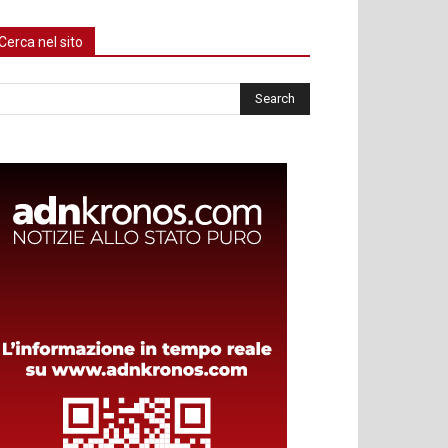
Cerca nel sito
rca