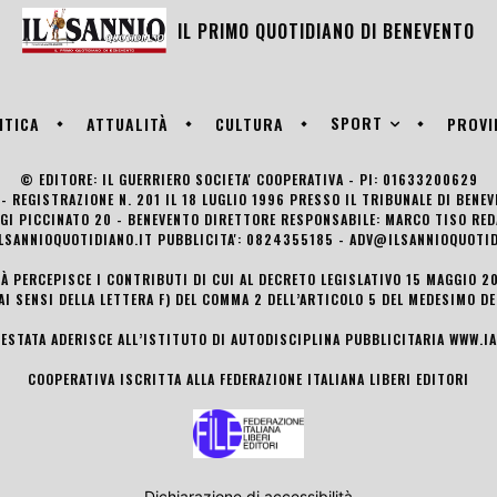
IL PRIMO QUOTIDIANO DI
BENEVENTO
SPORT
ITICA
ATTUALITÀ
CULTURA
PROVI
© EDITORE: IL GUERRIERO SOCIETA' COOPERATIVA - PI: 01633200629
- REGISTRAZIONE N. 201 IL 18 LUGLIO 1996 PRESSO IL TRIBUNALE DI BENE
UIGI PICCINATO 20 - BENEVENTO DIRETTORE RESPONSABILE: MARCO TISO R
LSANNIOQUOTIDIANO.IT PUBBLICITA': 0824355185 - ADV@ILSANNIOQUOTID
TÀ PERCEPISCE I CONTRIBUTI DI CUI AL DECRETO LEGISLATIVO 15 MAGGIO 201
AI SENSI DELLA LETTERA F) DEL COMMA 2 DELL’ARTICOLO 5 DEL MEDESIMO D
TESTATA ADERISCE ALL’ISTITUTO DI AUTODISCIPLINA PUBBLICITARIA
WWW.IA
COOPERATIVA ISCRITTA ALLA FEDERAZIONE ITALIANA LIBERI EDITORI
Dichiarazione di accessibilità