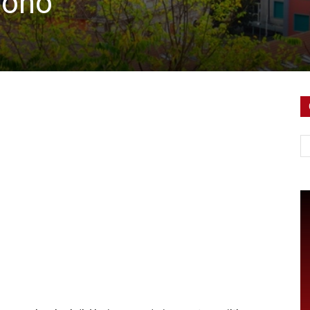
fono
Ce