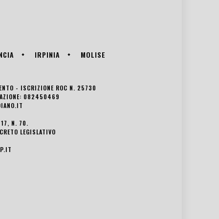
NCIA
IRPINIA
MOLISE
VENTO - ISCRIZIONE ROC N. 25730
EDAZIONE: 082450469
IANO.IT
7, N. 70.
ECRETO LEGISLATIVO
P.IT