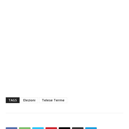
TAGS
Elezioni
Telese Terme