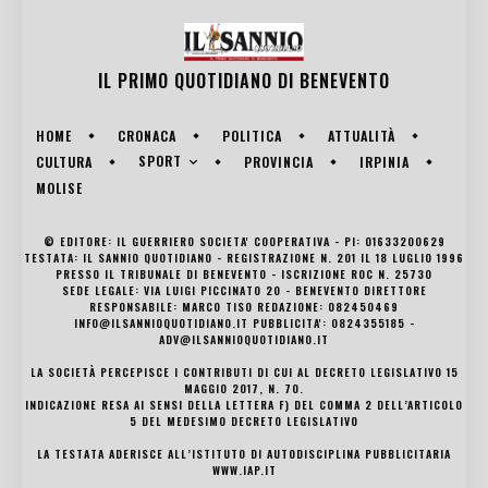
IL PRIMO QUOTIDIANO DI
BENEVENTO
HOME
CRONACA
POLITICA
ATTUALITÀ
SPORT
CULTURA
PROVINCIA
IRPINIA
MOLISE
© EDITORE: IL GUERRIERO SOCIETA' COOPERATIVA - PI: 01633200629
TESTATA: IL SANNIO QUOTIDIANO - REGISTRAZIONE N. 201 IL 18 LUGLIO 1996
PRESSO IL TRIBUNALE DI BENEVENTO - ISCRIZIONE ROC N. 25730
SEDE LEGALE: VIA LUIGI PICCINATO 20 - BENEVENTO DIRETTORE
RESPONSABILE: MARCO TISO REDAZIONE: 082450469
INFO@ILSANNIOQUOTIDIANO.IT PUBBLICITA': 0824355185 -
ADV@ILSANNIOQUOTIDIANO.IT
LA SOCIETÀ PERCEPISCE I CONTRIBUTI DI CUI AL DECRETO LEGISLATIVO 15
MAGGIO 2017, N. 70.
INDICAZIONE RESA AI SENSI DELLA LETTERA F) DEL COMMA 2 DELL’ARTICOLO
5 DEL MEDESIMO DECRETO LEGISLATIVO
LA TESTATA ADERISCE ALL’ISTITUTO DI AUTODISCIPLINA PUBBLICITARIA
WWW.IAP.IT