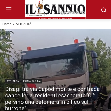
Home
ATTUALITÀ
ATTUALITÀ
PRIMA PAGINA
Disagi tra via Capodimonte e contrada
cancelleria, residenti esasperati: “C’è
persino una betoniera in bilico sul
burrone”