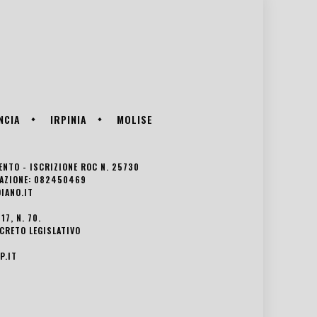
NCIA
IRPINIA
MOLISE
VENTO - ISCRIZIONE ROC N. 25730
EDAZIONE: 082450469
IANO.IT
7, N. 70.
ECRETO LEGISLATIVO
P.IT