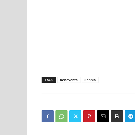
TAGS
Benevento
Sannio