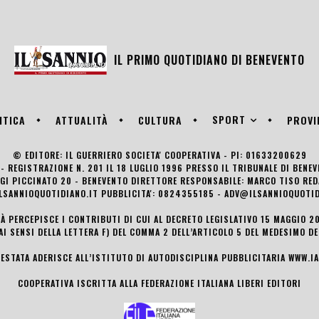
IL PRIMO QUOTIDIANO DI
BENEVENTO
SPORT
ITICA
ATTUALITÀ
CULTURA
PROVI
© EDITORE: IL GUERRIERO SOCIETA' COOPERATIVA - PI: 01633200629
- REGISTRAZIONE N. 201 IL 18 LUGLIO 1996 PRESSO IL TRIBUNALE DI BENE
UIGI PICCINATO 20 - BENEVENTO DIRETTORE RESPONSABILE: MARCO TISO R
LSANNIOQUOTIDIANO.IT PUBBLICITA': 0824355185 - ADV@ILSANNIOQUOTID
TÀ PERCEPISCE I CONTRIBUTI DI CUI AL DECRETO LEGISLATIVO 15 MAGGIO 201
AI SENSI DELLA LETTERA F) DEL COMMA 2 DELL’ARTICOLO 5 DEL MEDESIMO D
TESTATA ADERISCE ALL’ISTITUTO DI AUTODISCIPLINA PUBBLICITARIA
WWW.IA
COOPERATIVA ISCRITTA ALLA FEDERAZIONE ITALIANA LIBERI EDITORI