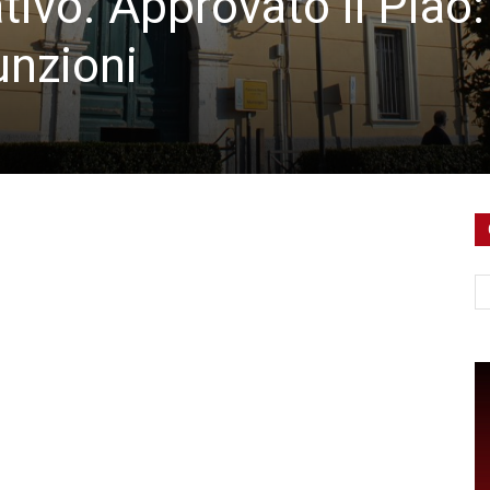
tivo. Approvato il Piao:
unzioni
Ce