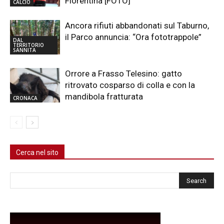
Fiorentina [FOTO]
CALCIO
Ancora rifiuti abbandonati sul Taburno,
il Parco annuncia: “Ora fototrappole”
DAL
TERRITORIO
SANNITA
Orrore a Frasso Telesino: gatto
ritrovato cosparso di colla e con la
mandibola fratturata
CRONACA
Cerca nel sito
Cerca