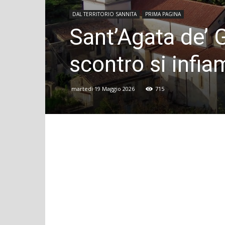
DAL TERRITORIO SANNITA
PRIMA PAGINA
Sant’Agata de’ G
scontro si infi
martedì 19 Maggio 2026
715