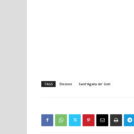
TAGS
Elezioni
Sant'Agata de' Goti