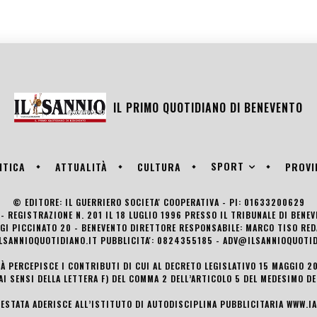
IL PRIMO QUOTIDIANO DI
BENEVENTO
SPORT
ITICA
ATTUALITÀ
CULTURA
PROVI
© EDITORE: IL GUERRIERO SOCIETA' COOPERATIVA - PI: 01633200629
- REGISTRAZIONE N. 201 IL 18 LUGLIO 1996 PRESSO IL TRIBUNALE DI BENE
UIGI PICCINATO 20 - BENEVENTO DIRETTORE RESPONSABILE: MARCO TISO R
LSANNIOQUOTIDIANO.IT PUBBLICITA': 0824355185 - ADV@ILSANNIOQUOTID
TÀ PERCEPISCE I CONTRIBUTI DI CUI AL DECRETO LEGISLATIVO 15 MAGGIO 201
AI SENSI DELLA LETTERA F) DEL COMMA 2 DELL’ARTICOLO 5 DEL MEDESIMO D
TESTATA ADERISCE ALL’ISTITUTO DI AUTODISCIPLINA PUBBLICITARIA
WWW.IA