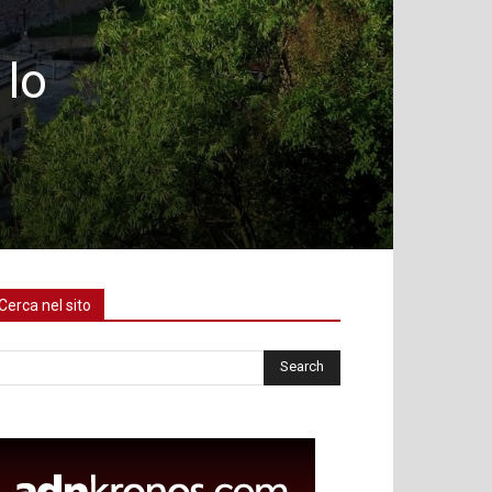
 lo
Cerca nel sito
rca