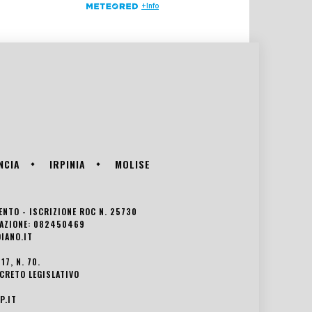
NCIA
IRPINIA
MOLISE
VENTO - ISCRIZIONE ROC N. 25730
EDAZIONE: 082450469
IANO.IT
7, N. 70.
ECRETO LEGISLATIVO
P.IT