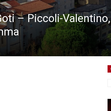
oti – Piccoli-Valentino,
amma
Ce