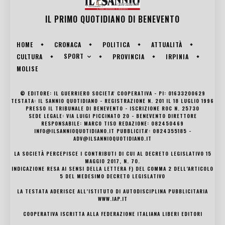
IL PRIMO QUOTIDIANO DI
BENEVENTO
HOME
CRONACA
POLITICA
ATTUALITÀ
SPORT
CULTURA
PROVINCIA
IRPINIA
MOLISE
© EDITORE: IL GUERRIERO SOCIETA' COOPERATIVA - PI: 01633200629
TESTATA: IL SANNIO QUOTIDIANO - REGISTRAZIONE N. 201 IL 18 LUGLIO 1996
PRESSO IL TRIBUNALE DI BENEVENTO - ISCRIZIONE ROC N. 25730
SEDE LEGALE: VIA LUIGI PICCINATO 20 - BENEVENTO DIRETTORE
RESPONSABILE: MARCO TISO REDAZIONE: 082450469
INFO@ILSANNIOQUOTIDIANO.IT PUBBLICITA': 0824355185 -
ADV@ILSANNIOQUOTIDIANO.IT
LA SOCIETÀ PERCEPISCE I CONTRIBUTI DI CUI AL DECRETO LEGISLATIVO 15
MAGGIO 2017, N. 70.
INDICAZIONE RESA AI SENSI DELLA LETTERA F) DEL COMMA 2 DELL’ARTICOLO
5 DEL MEDESIMO DECRETO LEGISLATIVO
LA TESTATA ADERISCE ALL’ISTITUTO DI AUTODISCIPLINA PUBBLICITARIA
WWW.IAP.IT
COOPERATIVA ISCRITTA ALLA FEDERAZIONE ITALIANA LIBERI EDITORI