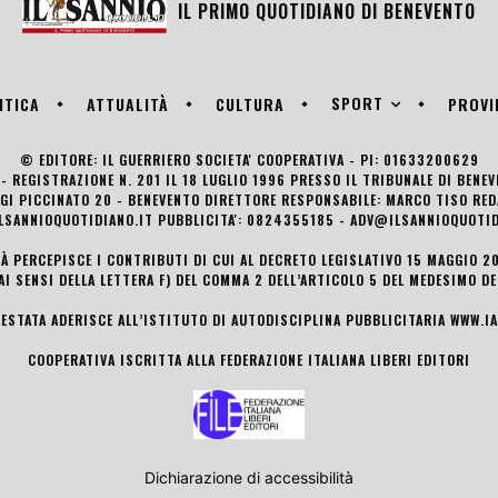
IL PRIMO QUOTIDIANO DI
BENEVENTO
SPORT
ITICA
ATTUALITÀ
CULTURA
PROVI
© EDITORE: IL GUERRIERO SOCIETA' COOPERATIVA - PI: 01633200629
- REGISTRAZIONE N. 201 IL 18 LUGLIO 1996 PRESSO IL TRIBUNALE DI BENE
UIGI PICCINATO 20 - BENEVENTO DIRETTORE RESPONSABILE: MARCO TISO R
LSANNIOQUOTIDIANO.IT PUBBLICITA': 0824355185 - ADV@ILSANNIOQUOTID
TÀ PERCEPISCE I CONTRIBUTI DI CUI AL DECRETO LEGISLATIVO 15 MAGGIO 201
AI SENSI DELLA LETTERA F) DEL COMMA 2 DELL’ARTICOLO 5 DEL MEDESIMO D
TESTATA ADERISCE ALL’ISTITUTO DI AUTODISCIPLINA PUBBLICITARIA
WWW.IA
COOPERATIVA ISCRITTA ALLA FEDERAZIONE ITALIANA LIBERI EDITORI
Dichiarazione di accessibilità