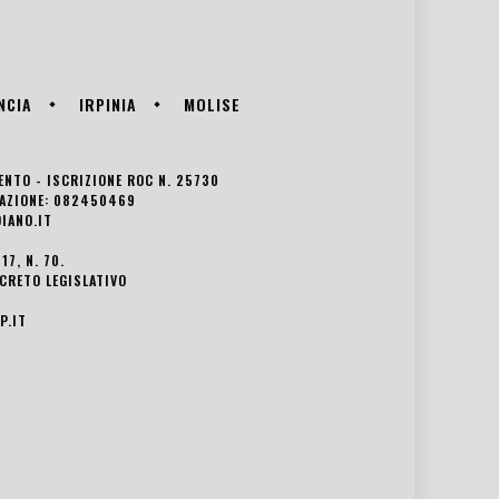
NCIA
IRPINIA
MOLISE
VENTO - ISCRIZIONE ROC N. 25730
EDAZIONE: 082450469
IANO.IT
7, N. 70.
ECRETO LEGISLATIVO
P.IT