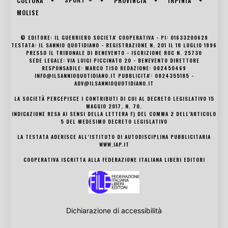
CULTURA
PROVINCIA
IRPINIA
MOLISE
© EDITORE: IL GUERRIERO SOCIETA' COOPERATIVA - PI: 01633200629
TESTATA: IL SANNIO QUOTIDIANO - REGISTRAZIONE N. 201 IL 18 LUGLIO 1996
PRESSO IL TRIBUNALE DI BENEVENTO - ISCRIZIONE ROC N. 25730
SEDE LEGALE: VIA LUIGI PICCINATO 20 - BENEVENTO DIRETTORE
RESPONSABILE: MARCO TISO REDAZIONE: 082450469
INFO@ILSANNIOQUOTIDIANO.IT PUBBLICITA': 0824355185 -
ADV@ILSANNIOQUOTIDIANO.IT
LA SOCIETÀ PERCEPISCE I CONTRIBUTI DI CUI AL DECRETO LEGISLATIVO 15
MAGGIO 2017, N. 70.
INDICAZIONE RESA AI SENSI DELLA LETTERA F) DEL COMMA 2 DELL’ARTICOLO
5 DEL MEDESIMO DECRETO LEGISLATIVO
LA TESTATA ADERISCE ALL’ISTITUTO DI AUTODISCIPLINA PUBBLICITARIA
WWW.IAP.IT
COOPERATIVA ISCRITTA ALLA FEDERAZIONE ITALIANA LIBERI EDITORI
Dichiarazione di accessibilità