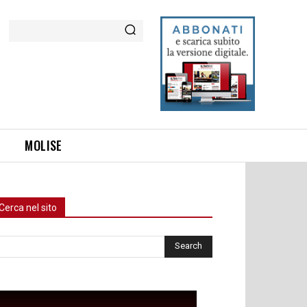
Cerca
MOLISE
Cerca nel sito
rca