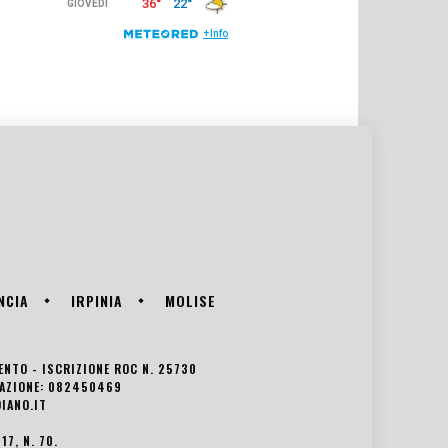
NCIA
IRPINIA
MOLISE
VENTO - ISCRIZIONE ROC N. 25730
EDAZIONE: 082450469
IANO.IT
7, N. 70.