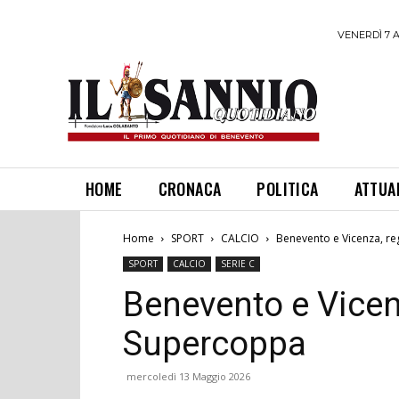
VENERDÌ 7 
HOME
CRONACA
POLITICA
ATTUA
Home
SPORT
CALCIO
Benevento e Vicenza, r
SPORT
CALCIO
SERIE C
Benevento e Vicen
Supercoppa
mercoledì 13 Maggio 2026