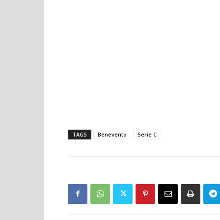
TAGS
Benevento
Serie C