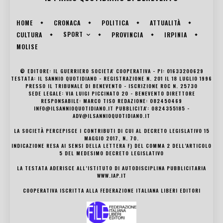
HOME
CRONACA
POLITICA
ATTUALITÀ
SPORT
CULTURA
PROVINCIA
IRPINIA
MOLISE
© EDITORE: IL GUERRIERO SOCIETA' COOPERATIVA - PI: 01633200629
TESTATA: IL SANNIO QUOTIDIANO - REGISTRAZIONE N. 201 IL 18 LUGLIO 1996
PRESSO IL TRIBUNALE DI BENEVENTO - ISCRIZIONE ROC N. 25730
SEDE LEGALE: VIA LUIGI PICCINATO 20 - BENEVENTO DIRETTORE
RESPONSABILE: MARCO TISO REDAZIONE: 082450469
INFO@ILSANNIOQUOTIDIANO.IT PUBBLICITA': 0824355185 -
ADV@ILSANNIOQUOTIDIANO.IT
LA SOCIETÀ PERCEPISCE I CONTRIBUTI DI CUI AL DECRETO LEGISLATIVO 15
MAGGIO 2017, N. 70.
INDICAZIONE RESA AI SENSI DELLA LETTERA F) DEL COMMA 2 DELL’ARTICOLO
5 DEL MEDESIMO DECRETO LEGISLATIVO
LA TESTATA ADERISCE ALL’ISTITUTO DI AUTODISCIPLINA PUBBLICITARIA
WWW.IAP.IT
COOPERATIVA ISCRITTA ALLA FEDERAZIONE ITALIANA LIBERI EDITORI