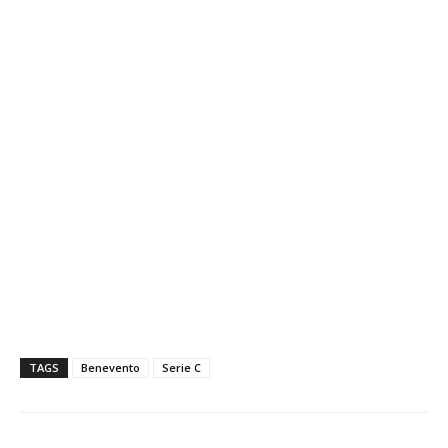
TAGS
Benevento
Serie C