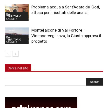
Problema acqua a Sant’Agata de’ Goti,
attesa per i risultati delle analisi
DAL
TERRITORIO
SANNITA
Montefalcone di Val Fortore –
Videosorveglianza, la Giunta approva il
DAL
TERRITORIO
progetto
SANNITA
Cerca nel sito
Cerca