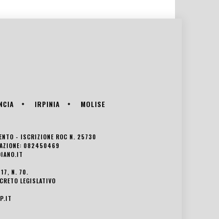
NCIA
IRPINIA
MOLISE
VENTO - ISCRIZIONE ROC N. 25730
EDAZIONE: 082450469
IANO.IT
7, N. 70.
ECRETO LEGISLATIVO
P.IT