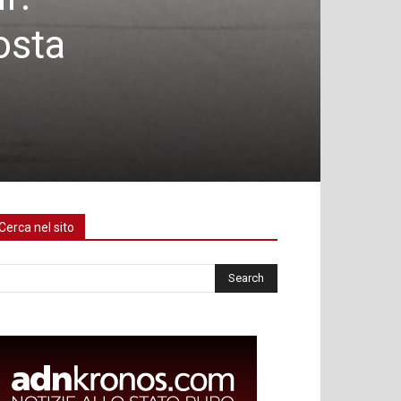
osta
Cerca nel sito
rca