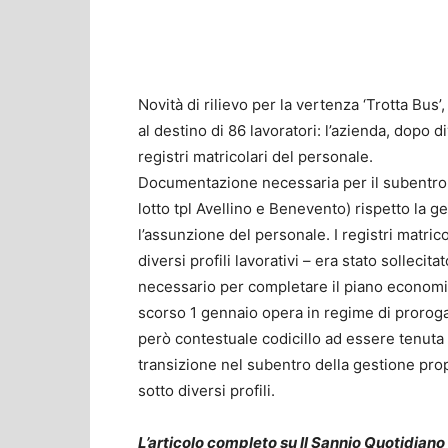
Novità di rilievo per la vertenza ‘Trotta Bus
al destino di 86 lavoratori: l’azienda, dopo d
registri matricolari del personale.
Documentazione necessaria per il subentro i
lotto tpl Avellino e Benevento) rispetto la g
l’assunzione del personale. I registri matrico
diversi profili lavorativi – era stato sollec
necessario per completare il piano economico
scorso 1 gennaio opera in regime di prorogat
però contestuale codicillo ad essere tenuta fu
transizione nel subentro della gestione propr
sotto diversi profili.
L’articolo completo su Il Sannio Quotidiano