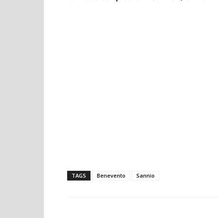
TAGS
Benevento
Sannio