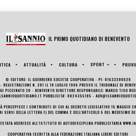
IL PRIMO QUOTIDIANO DI
BENEVENTO
SPORT
ITICA
ATTUALITÀ
CULTURA
PROVI
© EDITORE: IL GUERRIERO SOCIETA' COOPERATIVA - PI: 01633200629
- REGISTRAZIONE N. 201 IL 18 LUGLIO 1996 PRESSO IL TRIBUNALE DI BENE
UIGI PICCINATO 20 - BENEVENTO DIRETTORE RESPONSABILE: MARCO TISO R
LSANNIOQUOTIDIANO.IT PUBBLICITA': 0824355185 - ADV@ILSANNIOQUOTID
TÀ PERCEPISCE I CONTRIBUTI DI CUI AL DECRETO LEGISLATIVO 15 MAGGIO 201
AI SENSI DELLA LETTERA F) DEL COMMA 2 DELL’ARTICOLO 5 DEL MEDESIMO D
TESTATA ADERISCE ALL’ISTITUTO DI AUTODISCIPLINA PUBBLICITARIA
WWW.IA
COOPERATIVA ISCRITTA ALLA FEDERAZIONE ITALIANA LIBERI EDITORI