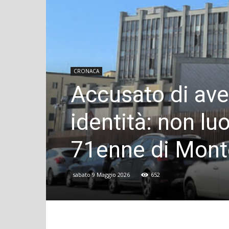
CRONACA
Accusato di aver
identità: non l
71enne di Mont
sabato 9 Maggio 2026
652