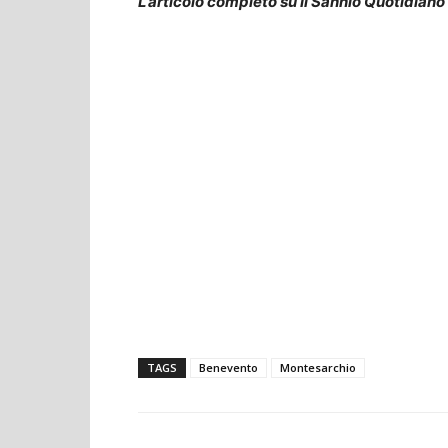
L’articolo completo su Il Sannio Quotidiano
TAGS
Benevento
Montesarchio