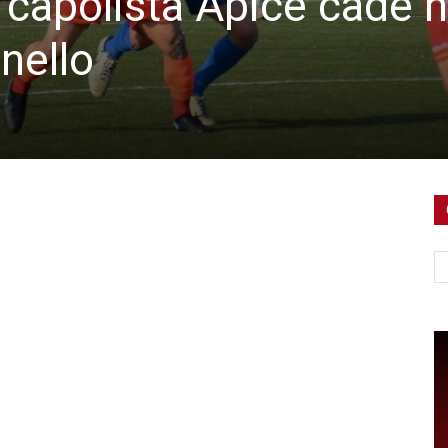
 capolista Apice cade n
nello
Ce