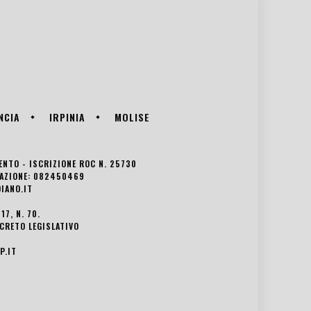
NCIA
IRPINIA
MOLISE
VENTO - ISCRIZIONE ROC N. 25730
EDAZIONE: 082450469
IANO.IT
7, N. 70.
ECRETO LEGISLATIVO
P.IT