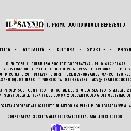
IL PRIMO QUOTIDIANO DI
BENEVENTO
SPORT
ITICA
ATTUALITÀ
CULTURA
PROVI
© EDITORE: IL GUERRIERO SOCIETA' COOPERATIVA - PI: 01633200629
- REGISTRAZIONE N. 201 IL 18 LUGLIO 1996 PRESSO IL TRIBUNALE DI BENE
UIGI PICCINATO 20 - BENEVENTO DIRETTORE RESPONSABILE: MARCO TISO R
LSANNIOQUOTIDIANO.IT PUBBLICITA': 0824355185 - ADV@ILSANNIOQUOTID
TÀ PERCEPISCE I CONTRIBUTI DI CUI AL DECRETO LEGISLATIVO 15 MAGGIO 201
AI SENSI DELLA LETTERA F) DEL COMMA 2 DELL’ARTICOLO 5 DEL MEDESIMO D
TESTATA ADERISCE ALL’ISTITUTO DI AUTODISCIPLINA PUBBLICITARIA
WWW.IA
COOPERATIVA ISCRITTA ALLA FEDERAZIONE ITALIANA LIBERI EDITORI