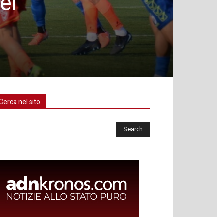
el
Cerca nel sito
rca