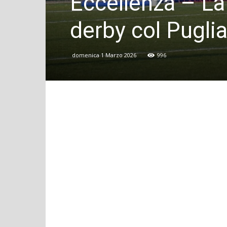
Eccellenza – La
derby col Puglia
domenica 1 Marzo 2026
996