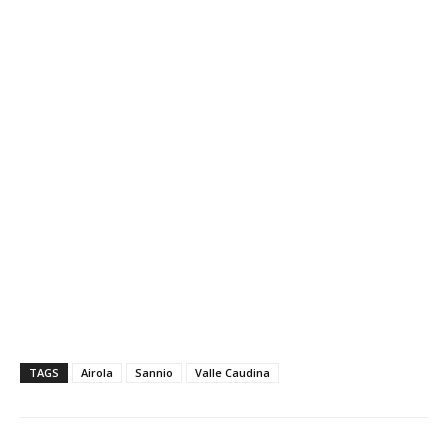
TAGS
Airola
Sannio
Valle Caudina