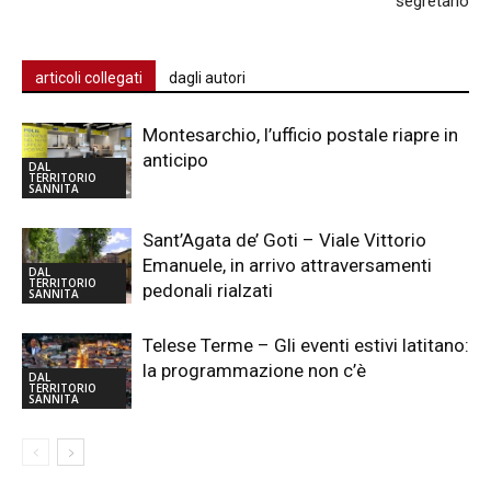
segretario
articoli collegati
dagli autori
Montesarchio, l’ufficio postale riapre in
anticipo
DAL
TERRITORIO
SANNITA
Sant’Agata de’ Goti – Viale Vittorio
Emanuele, in arrivo attraversamenti
DAL
TERRITORIO
pedonali rialzati
SANNITA
Telese Terme – Gli eventi estivi latitano:
la programmazione non c’è
DAL
TERRITORIO
SANNITA