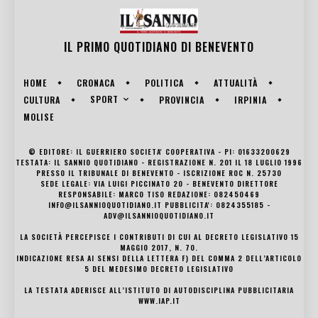
IL PRIMO QUOTIDIANO DI
BENEVENTO
HOME
CRONACA
POLITICA
ATTUALITÀ
SPORT
CULTURA
PROVINCIA
IRPINIA
MOLISE
© EDITORE: IL GUERRIERO SOCIETA' COOPERATIVA - PI: 01633200629
TESTATA: IL SANNIO QUOTIDIANO - REGISTRAZIONE N. 201 IL 18 LUGLIO 1996
PRESSO IL TRIBUNALE DI BENEVENTO - ISCRIZIONE ROC N. 25730
SEDE LEGALE: VIA LUIGI PICCINATO 20 - BENEVENTO DIRETTORE
RESPONSABILE: MARCO TISO REDAZIONE: 082450469
INFO@ILSANNIOQUOTIDIANO.IT PUBBLICITA': 0824355185 -
ADV@ILSANNIOQUOTIDIANO.IT
LA SOCIETÀ PERCEPISCE I CONTRIBUTI DI CUI AL DECRETO LEGISLATIVO 15
MAGGIO 2017, N. 70.
INDICAZIONE RESA AI SENSI DELLA LETTERA F) DEL COMMA 2 DELL’ARTICOLO
5 DEL MEDESIMO DECRETO LEGISLATIVO
LA TESTATA ADERISCE ALL’ISTITUTO DI AUTODISCIPLINA PUBBLICITARIA
WWW.IAP.IT