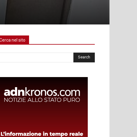
Cerca nel sito
rca