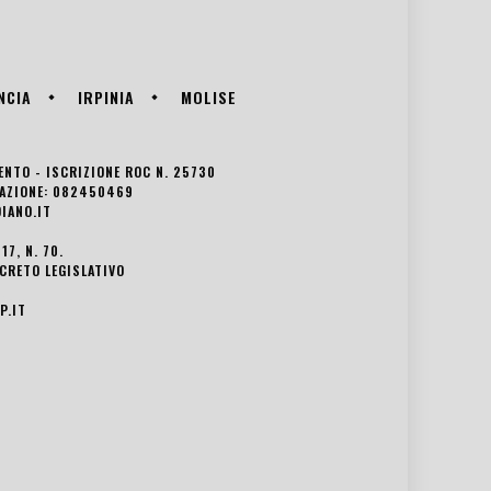
NCIA
IRPINIA
MOLISE
VENTO - ISCRIZIONE ROC N. 25730
EDAZIONE: 082450469
IANO.IT
7, N. 70.
ECRETO LEGISLATIVO
P.IT