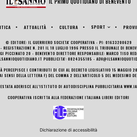
IL PRIMO QUOTIDIANO DI
BENEVENTO
SPORT
ITICA
ATTUALITÀ
CULTURA
PROVI
© EDITORE: IL GUERRIERO SOCIETA' COOPERATIVA - PI: 01633200629
- REGISTRAZIONE N. 201 IL 18 LUGLIO 1996 PRESSO IL TRIBUNALE DI BENE
UIGI PICCINATO 20 - BENEVENTO DIRETTORE RESPONSABILE: MARCO TISO R
LSANNIOQUOTIDIANO.IT PUBBLICITA': 0824355185 - ADV@ILSANNIOQUOTID
TÀ PERCEPISCE I CONTRIBUTI DI CUI AL DECRETO LEGISLATIVO 15 MAGGIO 201
AI SENSI DELLA LETTERA F) DEL COMMA 2 DELL’ARTICOLO 5 DEL MEDESIMO D
TESTATA ADERISCE ALL’ISTITUTO DI AUTODISCIPLINA PUBBLICITARIA
WWW.IA
COOPERATIVA ISCRITTA ALLA FEDERAZIONE ITALIANA LIBERI EDITORI
Dichiarazione di accessibilità