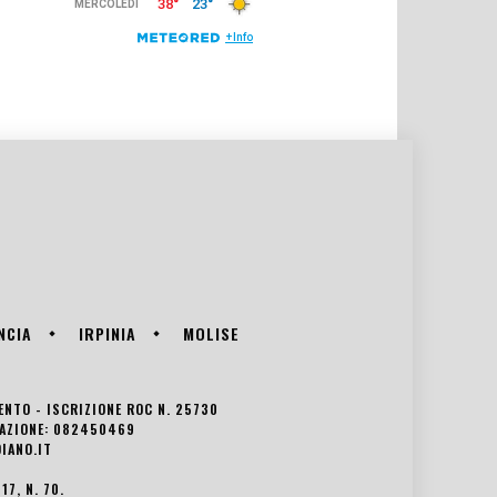
NCIA
IRPINIA
MOLISE
VENTO - ISCRIZIONE ROC N. 25730
EDAZIONE: 082450469
IANO.IT
7, N. 70.