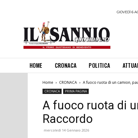
GIOVEDÌ 6 A
HOME
CRONACA
POLITICA
ATTUA
Home
CRONACA
A fuoco ruota di un camion, pa
CRONACA
PRIMA PAGINA
A fuoco ruota di 
Raccordo
mercoledì 14 Gennaio 2026