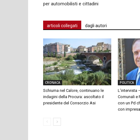
per automobilisti e cittadini
articoli collegati
dagli autori
CRONACA
POLITICA
Schiuma nel Calore, continuano le
L’intervista 
indagini della Procura: ascoltato il
Comunali e P
presidente del Consorzio Asi
con un Pd ch
con impresari