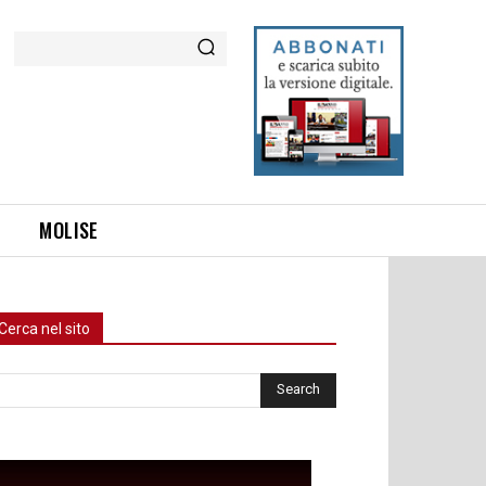
Cerca
MOLISE
Cerca nel sito
rca