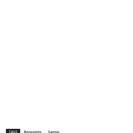
TAGS
Benevento
Sannio