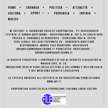
HOME
CRONACA
POLITICA
ATTUALITÀ
SPORT
CULTURA
PROVINCIA
IRPINIA
MOLISE
© EDITORE: IL GUERRIERO SOCIETA' COOPERATIVA - PI: 01633200629
TESTATA: IL SANNIO QUOTIDIANO - REGISTRAZIONE N. 201 IL 18 LUGLIO 1996
PRESSO IL TRIBUNALE DI BENEVENTO - ISCRIZIONE ROC N. 25730
SEDE LEGALE: VIA LUIGI PICCINATO 20 - BENEVENTO DIRETTORE
RESPONSABILE: MARCO TISO REDAZIONE: 082450469
INFO@ILSANNIOQUOTIDIANO.IT PUBBLICITA': 0824355185 -
ADV@ILSANNIOQUOTIDIANO.IT
LA SOCIETÀ PERCEPISCE I CONTRIBUTI DI CUI AL DECRETO LEGISLATIVO 15
MAGGIO 2017, N. 70.
INDICAZIONE RESA AI SENSI DELLA LETTERA F) DEL COMMA 2 DELL’ARTICOLO
5 DEL MEDESIMO DECRETO LEGISLATIVO
LA TESTATA ADERISCE ALL’ISTITUTO DI AUTODISCIPLINA PUBBLICITARIA
WWW.IAP.IT
COOPERATIVA ISCRITTA ALLA FEDERAZIONE ITALIANA LIBERI EDITORI