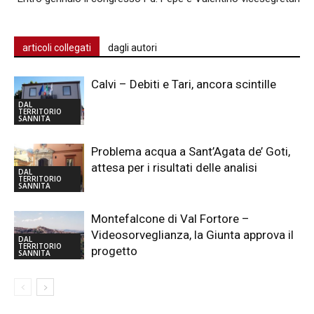
articoli collegati
dagli autori
Calvi – Debiti e Tari, ancora scintille
DAL
TERRITORIO
SANNITA
Problema acqua a Sant’Agata de’ Goti,
attesa per i risultati delle analisi
DAL
TERRITORIO
SANNITA
Montefalcone di Val Fortore –
Videosorveglianza, la Giunta approva il
DAL
TERRITORIO
progetto
SANNITA