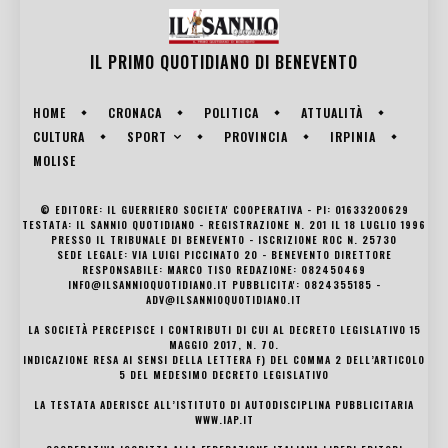
IL PRIMO QUOTIDIANO DI
BENEVENTO
HOME
CRONACA
POLITICA
ATTUALITÀ
SPORT
CULTURA
PROVINCIA
IRPINIA
MOLISE
© EDITORE: IL GUERRIERO SOCIETA' COOPERATIVA - PI: 01633200629
TESTATA: IL SANNIO QUOTIDIANO - REGISTRAZIONE N. 201 IL 18 LUGLIO 1996
PRESSO IL TRIBUNALE DI BENEVENTO - ISCRIZIONE ROC N. 25730
SEDE LEGALE: VIA LUIGI PICCINATO 20 - BENEVENTO DIRETTORE
RESPONSABILE: MARCO TISO REDAZIONE: 082450469
INFO@ILSANNIOQUOTIDIANO.IT PUBBLICITA': 0824355185 -
ADV@ILSANNIOQUOTIDIANO.IT
LA SOCIETÀ PERCEPISCE I CONTRIBUTI DI CUI AL DECRETO LEGISLATIVO 15
MAGGIO 2017, N. 70.
INDICAZIONE RESA AI SENSI DELLA LETTERA F) DEL COMMA 2 DELL’ARTICOLO
5 DEL MEDESIMO DECRETO LEGISLATIVO
LA TESTATA ADERISCE ALL’ISTITUTO DI AUTODISCIPLINA PUBBLICITARIA
WWW.IAP.IT