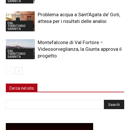
SANNITA
Problema acqua a Sant’Agata de’ Goti,
attesa per i risultati delle analisi
DAL
TERRITORIO
SANNITA
Montefalcone di Val Fortore –
Videosorveglianza, la Giunta approva il
DAL
TERRITORIO
progetto
SANNITA
Cerca nel sito
Cerca