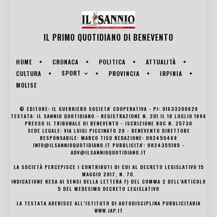
IL PRIMO QUOTIDIANO DI
BENEVENTO
HOME
CRONACA
POLITICA
ATTUALITÀ
SPORT
CULTURA
PROVINCIA
IRPINIA
MOLISE
© EDITORE: IL GUERRIERO SOCIETA' COOPERATIVA - PI: 01633200629
TESTATA: IL SANNIO QUOTIDIANO - REGISTRAZIONE N. 201 IL 18 LUGLIO 1996
PRESSO IL TRIBUNALE DI BENEVENTO - ISCRIZIONE ROC N. 25730
SEDE LEGALE: VIA LUIGI PICCINATO 20 - BENEVENTO DIRETTORE
RESPONSABILE: MARCO TISO REDAZIONE: 082450469
INFO@ILSANNIOQUOTIDIANO.IT PUBBLICITA': 0824355185 -
ADV@ILSANNIOQUOTIDIANO.IT
LA SOCIETÀ PERCEPISCE I CONTRIBUTI DI CUI AL DECRETO LEGISLATIVO 15
MAGGIO 2017, N. 70.
INDICAZIONE RESA AI SENSI DELLA LETTERA F) DEL COMMA 2 DELL’ARTICOLO
5 DEL MEDESIMO DECRETO LEGISLATIVO
LA TESTATA ADERISCE ALL’ISTITUTO DI AUTODISCIPLINA PUBBLICITARIA
WWW.IAP.IT