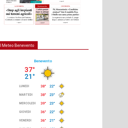
Il Meteo Benevento