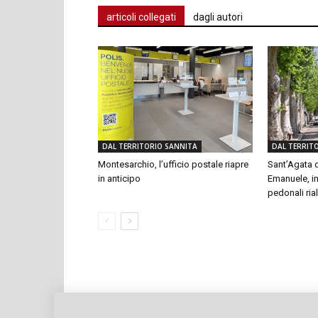
articoli collegati
dagli autori
DAL TERRITORIO SANNITA
DAL TERRIT
Montesarchio, l’ufficio postale riapre
Sant’Agata d
in anticipo
Emanuele, in
pedonali rial