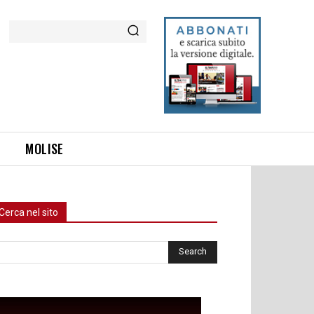
Cerca
MOLISE
Cerca nel sito
rca