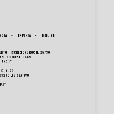
NCIA
IRPINIA
MOLISE
VENTO - ISCRIZIONE ROC N. 25730
EDAZIONE: 082450469
IANO.IT
7, N. 70.
ECRETO LEGISLATIVO
P.IT