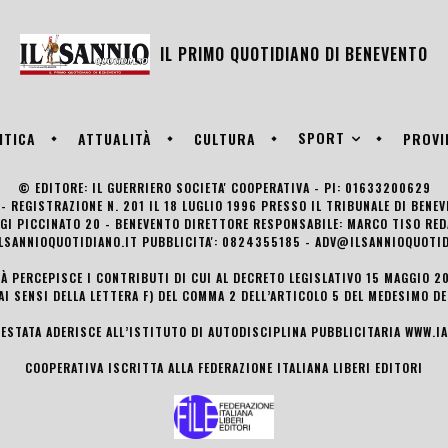
IL PRIMO QUOTIDIANO DI
BENEVENTO
SPORT
ITICA
ATTUALITÀ
CULTURA
PROVI
© EDITORE: IL GUERRIERO SOCIETA' COOPERATIVA - PI: 01633200629
- REGISTRAZIONE N. 201 IL 18 LUGLIO 1996 PRESSO IL TRIBUNALE DI BENE
UIGI PICCINATO 20 - BENEVENTO DIRETTORE RESPONSABILE: MARCO TISO R
LSANNIOQUOTIDIANO.IT PUBBLICITA': 0824355185 - ADV@ILSANNIOQUOTID
TÀ PERCEPISCE I CONTRIBUTI DI CUI AL DECRETO LEGISLATIVO 15 MAGGIO 201
AI SENSI DELLA LETTERA F) DEL COMMA 2 DELL’ARTICOLO 5 DEL MEDESIMO D
TESTATA ADERISCE ALL’ISTITUTO DI AUTODISCIPLINA PUBBLICITARIA
WWW.IA
COOPERATIVA ISCRITTA ALLA FEDERAZIONE ITALIANA LIBERI EDITORI