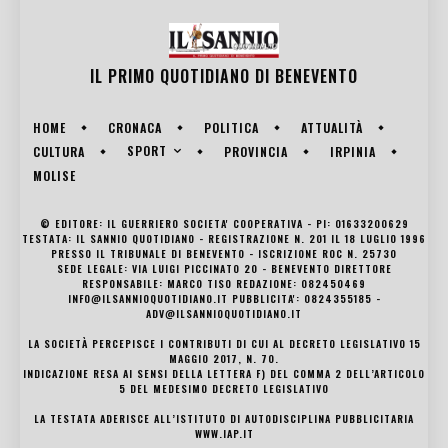
IL PRIMO QUOTIDIANO DI
BENEVENTO
HOME
CRONACA
POLITICA
ATTUALITÀ
SPORT
CULTURA
PROVINCIA
IRPINIA
MOLISE
© EDITORE: IL GUERRIERO SOCIETA' COOPERATIVA - PI: 01633200629
TESTATA: IL SANNIO QUOTIDIANO - REGISTRAZIONE N. 201 IL 18 LUGLIO 1996
PRESSO IL TRIBUNALE DI BENEVENTO - ISCRIZIONE ROC N. 25730
SEDE LEGALE: VIA LUIGI PICCINATO 20 - BENEVENTO DIRETTORE
RESPONSABILE: MARCO TISO REDAZIONE: 082450469
INFO@ILSANNIOQUOTIDIANO.IT PUBBLICITA': 0824355185 -
ADV@ILSANNIOQUOTIDIANO.IT
LA SOCIETÀ PERCEPISCE I CONTRIBUTI DI CUI AL DECRETO LEGISLATIVO 15
MAGGIO 2017, N. 70.
INDICAZIONE RESA AI SENSI DELLA LETTERA F) DEL COMMA 2 DELL’ARTICOLO
5 DEL MEDESIMO DECRETO LEGISLATIVO
LA TESTATA ADERISCE ALL’ISTITUTO DI AUTODISCIPLINA PUBBLICITARIA
WWW.IAP.IT