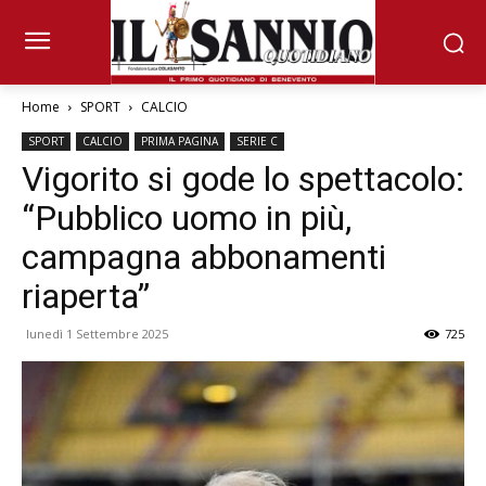
Home
SPORT
CALCIO
SPORT
CALCIO
PRIMA PAGINA
SERIE C
Vigorito si gode lo spettacolo:
“Pubblico uomo in più,
campagna abbonamenti
riaperta”
lunedì 1 Settembre 2025
725