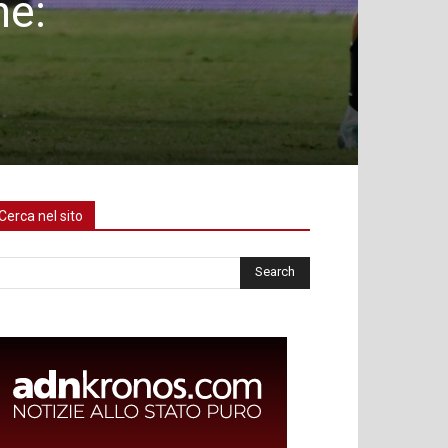
ne:
Cerca nel sito
rca