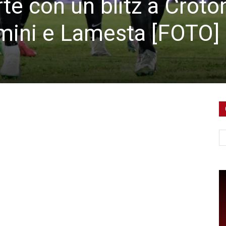
te con un blitz a Croto
mini e Lamesta [FOTO]
Ce