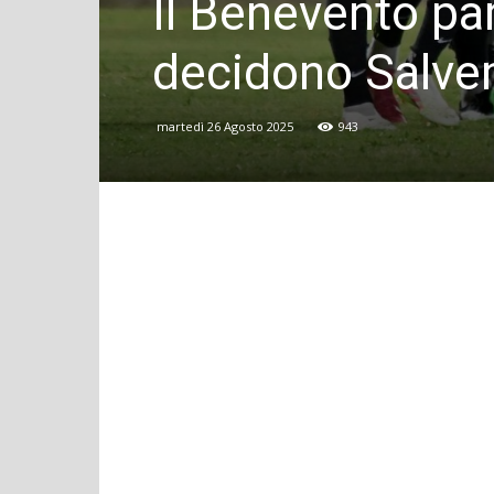
Il Benevento par
decidono Salve
martedì 26 Agosto 2025
943