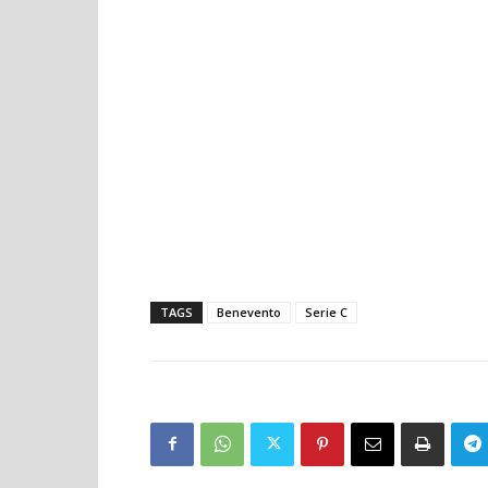
TAGS
Benevento
Serie C