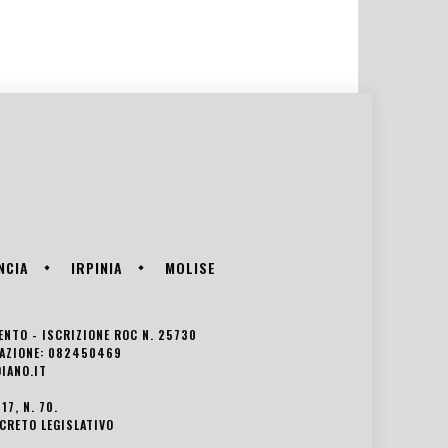
NCIA
IRPINIA
MOLISE
VENTO - ISCRIZIONE ROC N. 25730
EDAZIONE: 082450469
IANO.IT
7, N. 70.
ECRETO LEGISLATIVO