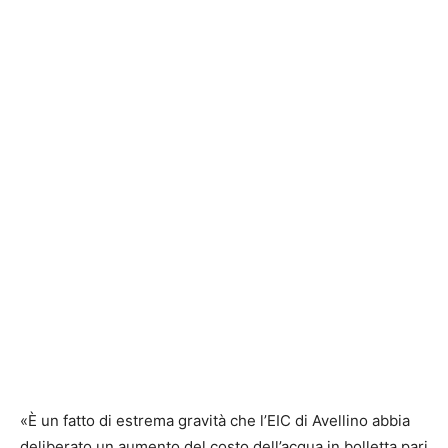
«È un fatto di estrema gravità che l’EIC di Avellino abbia
deliberato un aumento del costo dell’acqua in bolletta pari