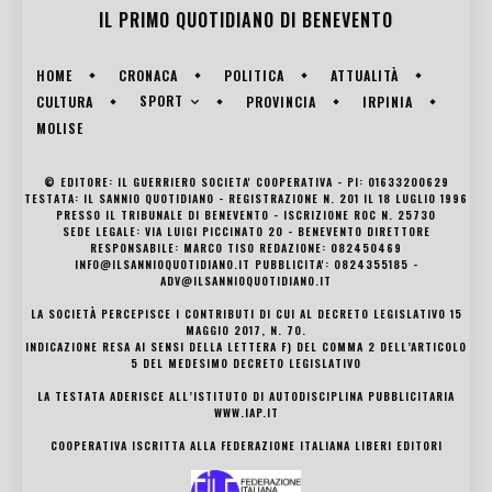
IL PRIMO QUOTIDIANO DI
BENEVENTO
HOME
CRONACA
POLITICA
ATTUALITÀ
SPORT
CULTURA
PROVINCIA
IRPINIA
MOLISE
© EDITORE: IL GUERRIERO SOCIETA' COOPERATIVA - PI: 01633200629
TESTATA: IL SANNIO QUOTIDIANO - REGISTRAZIONE N. 201 IL 18 LUGLIO 1996
PRESSO IL TRIBUNALE DI BENEVENTO - ISCRIZIONE ROC N. 25730
SEDE LEGALE: VIA LUIGI PICCINATO 20 - BENEVENTO DIRETTORE
RESPONSABILE: MARCO TISO REDAZIONE: 082450469
INFO@ILSANNIOQUOTIDIANO.IT PUBBLICITA': 0824355185 -
ADV@ILSANNIOQUOTIDIANO.IT
LA SOCIETÀ PERCEPISCE I CONTRIBUTI DI CUI AL DECRETO LEGISLATIVO 15
MAGGIO 2017, N. 70.
INDICAZIONE RESA AI SENSI DELLA LETTERA F) DEL COMMA 2 DELL’ARTICOLO
5 DEL MEDESIMO DECRETO LEGISLATIVO
LA TESTATA ADERISCE ALL’ISTITUTO DI AUTODISCIPLINA PUBBLICITARIA
WWW.IAP.IT
COOPERATIVA ISCRITTA ALLA FEDERAZIONE ITALIANA LIBERI EDITORI