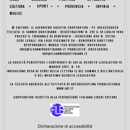
SPORT
CULTURA
PROVINCIA
IRPINIA
MOLISE
© EDITORE: IL GUERRIERO SOCIETA' COOPERATIVA - PI: 01633200629
TESTATA: IL SANNIO QUOTIDIANO - REGISTRAZIONE N. 201 IL 18 LUGLIO 1996
PRESSO IL TRIBUNALE DI BENEVENTO - ISCRIZIONE ROC N. 25730
SEDE LEGALE: VIA LUIGI PICCINATO 20 - BENEVENTO DIRETTORE
RESPONSABILE: MARCO TISO REDAZIONE: 082450469
INFO@ILSANNIOQUOTIDIANO.IT PUBBLICITA': 0824355185 -
ADV@ILSANNIOQUOTIDIANO.IT
LA SOCIETÀ PERCEPISCE I CONTRIBUTI DI CUI AL DECRETO LEGISLATIVO 15
MAGGIO 2017, N. 70.
INDICAZIONE RESA AI SENSI DELLA LETTERA F) DEL COMMA 2 DELL’ARTICOLO
5 DEL MEDESIMO DECRETO LEGISLATIVO
LA TESTATA ADERISCE ALL’ISTITUTO DI AUTODISCIPLINA PUBBLICITARIA
WWW.IAP.IT
COOPERATIVA ISCRITTA ALLA FEDERAZIONE ITALIANA LIBERI EDITORI
Dichiarazione di accessibilità