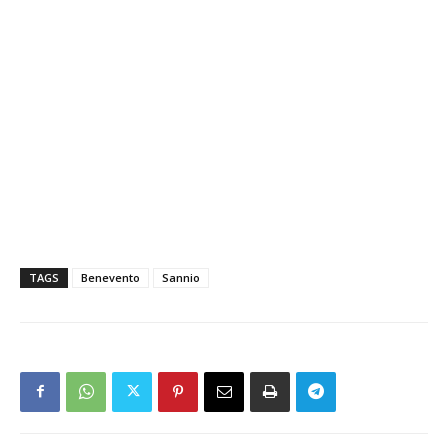
TAGS
Benevento
Sannio