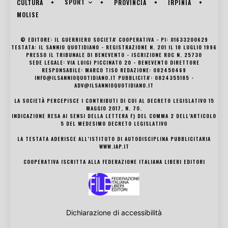
SPORT
CULTURA
PROVINCIA
IRPINIA
MOLISE
© EDITORE: IL GUERRIERO SOCIETA' COOPERATIVA - PI: 01633200629
TESTATA: IL SANNIO QUOTIDIANO - REGISTRAZIONE N. 201 IL 18 LUGLIO 1996
PRESSO IL TRIBUNALE DI BENEVENTO - ISCRIZIONE ROC N. 25730
SEDE LEGALE: VIA LUIGI PICCINATO 20 - BENEVENTO DIRETTORE
RESPONSABILE: MARCO TISO REDAZIONE: 082450469
INFO@ILSANNIOQUOTIDIANO.IT PUBBLICITA': 0824355185 -
ADV@ILSANNIOQUOTIDIANO.IT
LA SOCIETÀ PERCEPISCE I CONTRIBUTI DI CUI AL DECRETO LEGISLATIVO 15
MAGGIO 2017, N. 70.
INDICAZIONE RESA AI SENSI DELLA LETTERA F) DEL COMMA 2 DELL’ARTICOLO
5 DEL MEDESIMO DECRETO LEGISLATIVO
LA TESTATA ADERISCE ALL’ISTITUTO DI AUTODISCIPLINA PUBBLICITARIA
WWW.IAP.IT
COOPERATIVA ISCRITTA ALLA FEDERAZIONE ITALIANA LIBERI EDITORI
Dichiarazione di accessibilità