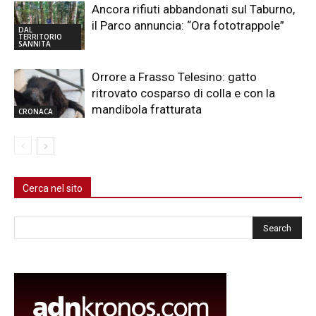
Ancora rifiuti abbandonati sul Taburno,
il Parco annuncia: “Ora fototrappole”
DAL
TERRITORIO
SANNITA
Orrore a Frasso Telesino: gatto
ritrovato cosparso di colla e con la
mandibola fratturata
CRONACA
Cerca nel sito
Cerca