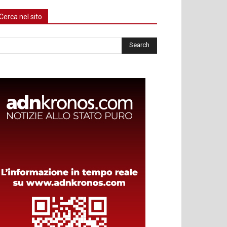
Cerca nel sito
rca