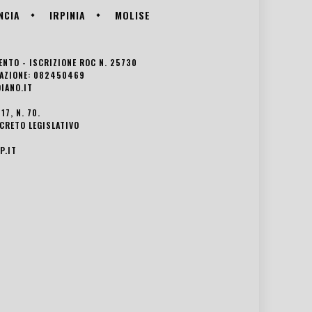
NCIA
IRPINIA
MOLISE
VENTO - ISCRIZIONE ROC N. 25730
EDAZIONE: 082450469
IANO.IT
7, N. 70.
ECRETO LEGISLATIVO
P.IT