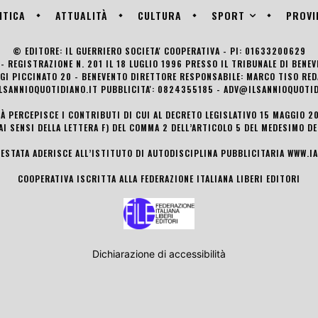
SPORT
ITICA
ATTUALITÀ
CULTURA
PROVI
© EDITORE: IL GUERRIERO SOCIETA' COOPERATIVA - PI: 01633200629
- REGISTRAZIONE N. 201 IL 18 LUGLIO 1996 PRESSO IL TRIBUNALE DI BENE
UIGI PICCINATO 20 - BENEVENTO DIRETTORE RESPONSABILE: MARCO TISO R
LSANNIOQUOTIDIANO.IT PUBBLICITA': 0824355185 - ADV@ILSANNIOQUOTID
TÀ PERCEPISCE I CONTRIBUTI DI CUI AL DECRETO LEGISLATIVO 15 MAGGIO 201
AI SENSI DELLA LETTERA F) DEL COMMA 2 DELL’ARTICOLO 5 DEL MEDESIMO D
TESTATA ADERISCE ALL’ISTITUTO DI AUTODISCIPLINA PUBBLICITARIA
WWW.IA
COOPERATIVA ISCRITTA ALLA FEDERAZIONE ITALIANA LIBERI EDITORI
Dichiarazione di accessibilità