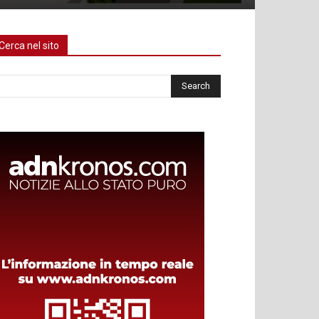
Cerca nel sito
rca