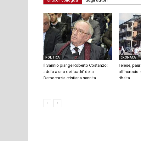
articoli collegati
dagli autori
POLITICA
CRONACA
Il Sannio piange Roberto Costanzo:
Telese, paur
addio a uno dei ‘padri’ della
all’incrocio
Democrazia cristiana sannita
ribalta