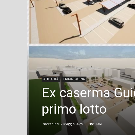
ATTUALITÀ
PRIMA PAGINA
Ex caserma Guidon
primo lotto
mercoledì 7 Maggio 2025
1061