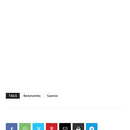
TAGS
Benevento
Sannio