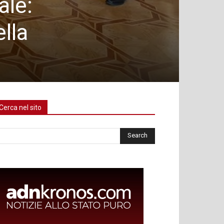
ale:
lla
Cerca nel sito
rca