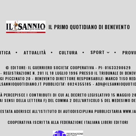
IL PRIMO QUOTIDIANO DI
BENEVENTO
SPORT
ITICA
ATTUALITÀ
CULTURA
PROVI
© EDITORE: IL GUERRIERO SOCIETA' COOPERATIVA - PI: 01633200629
- REGISTRAZIONE N. 201 IL 18 LUGLIO 1996 PRESSO IL TRIBUNALE DI BENE
UIGI PICCINATO 20 - BENEVENTO DIRETTORE RESPONSABILE: MARCO TISO R
LSANNIOQUOTIDIANO.IT PUBBLICITA': 0824355185 - ADV@ILSANNIOQUOTID
TÀ PERCEPISCE I CONTRIBUTI DI CUI AL DECRETO LEGISLATIVO 15 MAGGIO 201
AI SENSI DELLA LETTERA F) DEL COMMA 2 DELL’ARTICOLO 5 DEL MEDESIMO D
TESTATA ADERISCE ALL’ISTITUTO DI AUTODISCIPLINA PUBBLICITARIA
WWW.IA
COOPERATIVA ISCRITTA ALLA FEDERAZIONE ITALIANA LIBERI EDITORI