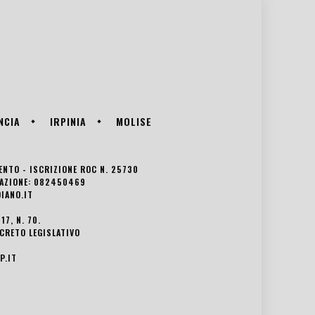
NCIA
IRPINIA
MOLISE
VENTO - ISCRIZIONE ROC N. 25730
EDAZIONE: 082450469
IANO.IT
7, N. 70.
ECRETO LEGISLATIVO
P.IT