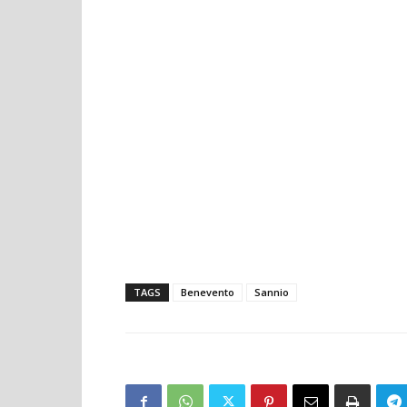
TAGS
Benevento
Sannio