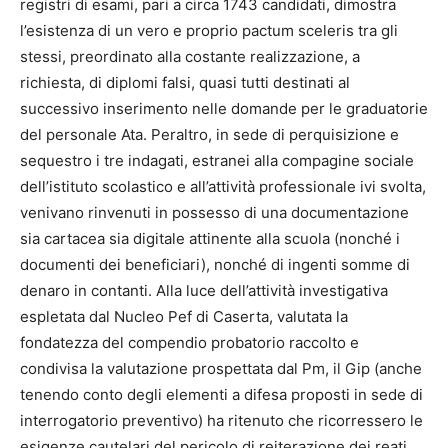
registri di esami, pari a circa 1743 candidati, dimostra
l’esistenza di un vero e proprio pactum sceleris tra gli
stessi, preordinato alla costante realizzazione, a
richiesta, di diplomi falsi, quasi tutti destinati al
successivo inserimento nelle domande per le graduatorie
del personale Ata. Peraltro, in sede di perquisizione e
sequestro i tre indagati, estranei alla compagine sociale
dell’istituto scolastico e all’attività professionale ivi svolta,
venivano rinvenuti in possesso di una documentazione
sia cartacea sia digitale attinente alla scuola (nonché i
documenti dei beneficiari), nonché di ingenti somme di
denaro in contanti. Alla luce dell’attività investigativa
espletata dal Nucleo Pef di Caserta, valutata la
fondatezza del compendio probatorio raccolto e
condivisa la valutazione prospettata dal Pm, il Gip (anche
tenendo conto degli elementi a difesa proposti in sede di
interrogatorio preventivo) ha ritenuto che ricorressero le
esigenze cautelari del pericolo di reiterazione dei reati