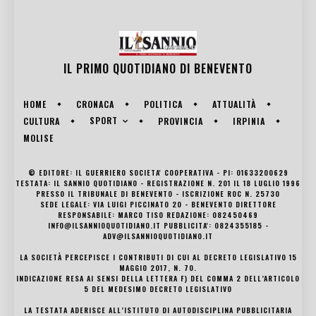
IL PRIMO QUOTIDIANO DI
BENEVENTO
HOME
CRONACA
POLITICA
ATTUALITÀ
SPORT
CULTURA
PROVINCIA
IRPINIA
MOLISE
© EDITORE: IL GUERRIERO SOCIETA' COOPERATIVA - PI: 01633200629
TESTATA: IL SANNIO QUOTIDIANO - REGISTRAZIONE N. 201 IL 18 LUGLIO 1996
PRESSO IL TRIBUNALE DI BENEVENTO - ISCRIZIONE ROC N. 25730
SEDE LEGALE: VIA LUIGI PICCINATO 20 - BENEVENTO DIRETTORE
RESPONSABILE: MARCO TISO REDAZIONE: 082450469
INFO@ILSANNIOQUOTIDIANO.IT PUBBLICITA': 0824355185 -
ADV@ILSANNIOQUOTIDIANO.IT
LA SOCIETÀ PERCEPISCE I CONTRIBUTI DI CUI AL DECRETO LEGISLATIVO 15
MAGGIO 2017, N. 70.
INDICAZIONE RESA AI SENSI DELLA LETTERA F) DEL COMMA 2 DELL’ARTICOLO
5 DEL MEDESIMO DECRETO LEGISLATIVO
LA TESTATA ADERISCE ALL’ISTITUTO DI AUTODISCIPLINA PUBBLICITARIA