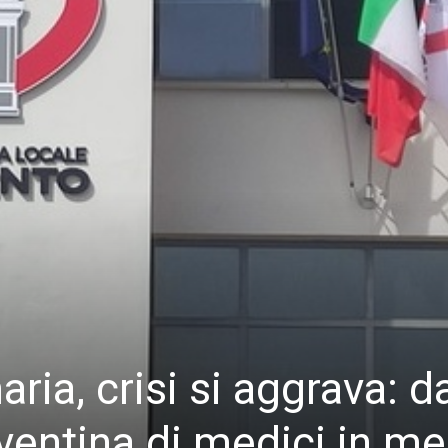
ria, crisi si aggrava: d
 ventina di medici in m