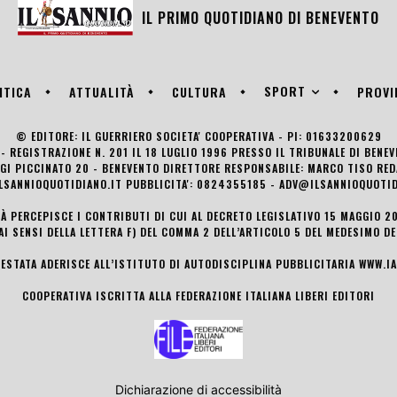
IL PRIMO QUOTIDIANO DI
BENEVENTO
SPORT
ITICA
ATTUALITÀ
CULTURA
PROVI
© EDITORE: IL GUERRIERO SOCIETA' COOPERATIVA - PI: 01633200629
- REGISTRAZIONE N. 201 IL 18 LUGLIO 1996 PRESSO IL TRIBUNALE DI BENE
UIGI PICCINATO 20 - BENEVENTO DIRETTORE RESPONSABILE: MARCO TISO R
LSANNIOQUOTIDIANO.IT PUBBLICITA': 0824355185 - ADV@ILSANNIOQUOTID
TÀ PERCEPISCE I CONTRIBUTI DI CUI AL DECRETO LEGISLATIVO 15 MAGGIO 201
AI SENSI DELLA LETTERA F) DEL COMMA 2 DELL’ARTICOLO 5 DEL MEDESIMO D
TESTATA ADERISCE ALL’ISTITUTO DI AUTODISCIPLINA PUBBLICITARIA
WWW.IA
COOPERATIVA ISCRITTA ALLA FEDERAZIONE ITALIANA LIBERI EDITORI
Dichiarazione di accessibilità