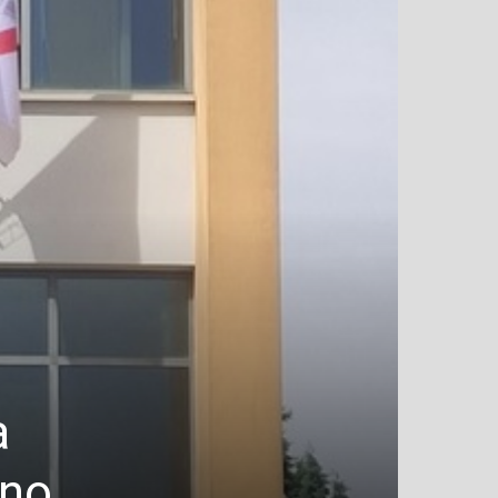
a
eno