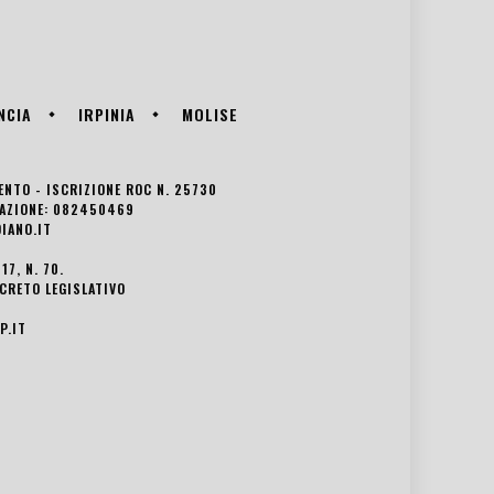
NCIA
IRPINIA
MOLISE
VENTO - ISCRIZIONE ROC N. 25730
EDAZIONE: 082450469
IANO.IT
7, N. 70.
ECRETO LEGISLATIVO
P.IT