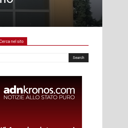
Cerca nel sito
rca