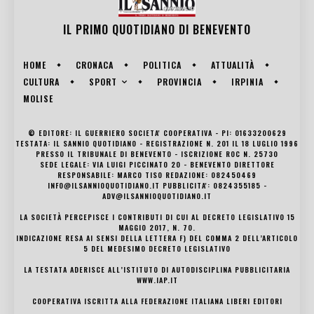
IL PRIMO QUOTIDIANO DI
BENEVENTO
HOME
CRONACA
POLITICA
ATTUALITÀ
SPORT
CULTURA
PROVINCIA
IRPINIA
MOLISE
© EDITORE: IL GUERRIERO SOCIETA' COOPERATIVA - PI: 01633200629
TESTATA: IL SANNIO QUOTIDIANO - REGISTRAZIONE N. 201 IL 18 LUGLIO 1996
PRESSO IL TRIBUNALE DI BENEVENTO - ISCRIZIONE ROC N. 25730
SEDE LEGALE: VIA LUIGI PICCINATO 20 - BENEVENTO DIRETTORE
RESPONSABILE: MARCO TISO REDAZIONE: 082450469
INFO@ILSANNIOQUOTIDIANO.IT PUBBLICITA': 0824355185 -
ADV@ILSANNIOQUOTIDIANO.IT
LA SOCIETÀ PERCEPISCE I CONTRIBUTI DI CUI AL DECRETO LEGISLATIVO 15
MAGGIO 2017, N. 70.
INDICAZIONE RESA AI SENSI DELLA LETTERA F) DEL COMMA 2 DELL’ARTICOLO
5 DEL MEDESIMO DECRETO LEGISLATIVO
LA TESTATA ADERISCE ALL’ISTITUTO DI AUTODISCIPLINA PUBBLICITARIA
WWW.IAP.IT
COOPERATIVA ISCRITTA ALLA FEDERAZIONE ITALIANA LIBERI EDITORI