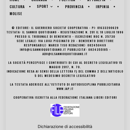
SPORT
CULTURA
PROVINCIA
IRPINIA
MOLISE
© EDITORE: IL GUERRIERO SOCIETA' COOPERATIVA - PI: 01633200629
TESTATA: IL SANNIO QUOTIDIANO - REGISTRAZIONE N. 201 IL 18 LUGLIO 1996
PRESSO IL TRIBUNALE DI BENEVENTO - ISCRIZIONE ROC N. 25730
SEDE LEGALE: VIA LUIGI PICCINATO 20 - BENEVENTO DIRETTORE
RESPONSABILE: MARCO TISO REDAZIONE: 082450469
INFO@ILSANNIOQUOTIDIANO.IT PUBBLICITA': 0824355185 -
ADV@ILSANNIOQUOTIDIANO.IT
LA SOCIETÀ PERCEPISCE I CONTRIBUTI DI CUI AL DECRETO LEGISLATIVO 15
MAGGIO 2017, N. 70.
INDICAZIONE RESA AI SENSI DELLA LETTERA F) DEL COMMA 2 DELL’ARTICOLO
5 DEL MEDESIMO DECRETO LEGISLATIVO
LA TESTATA ADERISCE ALL’ISTITUTO DI AUTODISCIPLINA PUBBLICITARIA
WWW.IAP.IT
COOPERATIVA ISCRITTA ALLA FEDERAZIONE ITALIANA LIBERI EDITORI
Dichiarazione di accessibilità