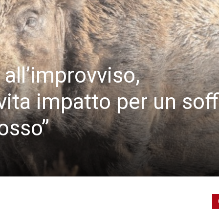
all’improvviso,
ita impatto per un soff
rosso”