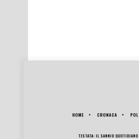
HOME
CRONACA
POL
TESTATA: IL SANNIO QUOTIDIANO 