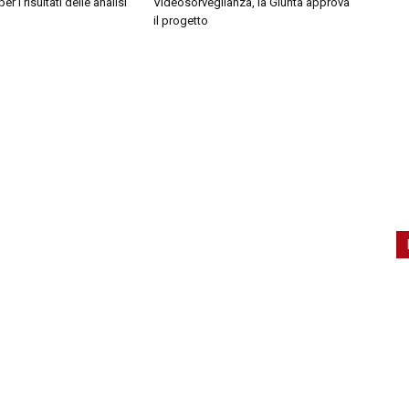
er i risultati delle analisi
Videosorveglianza, la Giunta approva
il progetto