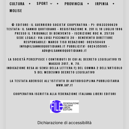
SPORT
CULTURA
PROVINCIA
IRPINIA
MOLISE
© EDITORE: IL GUERRIERO SOCIETA' COOPERATIVA - PI: 01633200629
TESTATA: IL SANNIO QUOTIDIANO - REGISTRAZIONE N. 201 IL 18 LUGLIO 1996
PRESSO IL TRIBUNALE DI BENEVENTO - ISCRIZIONE ROC N. 25730
SEDE LEGALE: VIA LUIGI PICCINATO 20 - BENEVENTO DIRETTORE
RESPONSABILE: MARCO TISO REDAZIONE: 082450469
INFO@ILSANNIOQUOTIDIANO.IT PUBBLICITA': 0824355185 -
ADV@ILSANNIOQUOTIDIANO.IT
LA SOCIETÀ PERCEPISCE I CONTRIBUTI DI CUI AL DECRETO LEGISLATIVO 15
MAGGIO 2017, N. 70.
INDICAZIONE RESA AI SENSI DELLA LETTERA F) DEL COMMA 2 DELL’ARTICOLO
5 DEL MEDESIMO DECRETO LEGISLATIVO
LA TESTATA ADERISCE ALL’ISTITUTO DI AUTODISCIPLINA PUBBLICITARIA
WWW.IAP.IT
COOPERATIVA ISCRITTA ALLA FEDERAZIONE ITALIANA LIBERI EDITORI
Dichiarazione di accessibilità