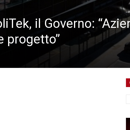
liTek, il Governo: “Azi
e progetto”
Ce