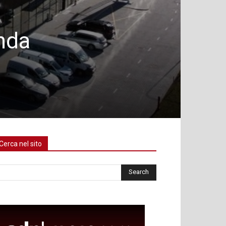
enda
Cerca nel sito
rca