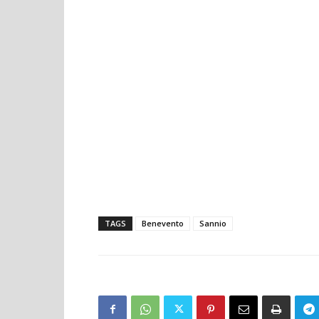
TAGS
Benevento
Sannio