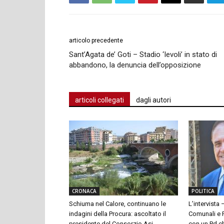
articolo precedente
Sant’Agata de’ Goti – Stadio ‘Ievoli’ in stato di
abbandono, la denuncia dell’opposizione
articoli collegati
dagli autori
CRONACA
POLITICA
Schiuma nel Calore, continuano le
L’intervista 
indagini della Procura: ascoltato il
Comunali e P
presidente del Consorzio Asi
con un Pd ch