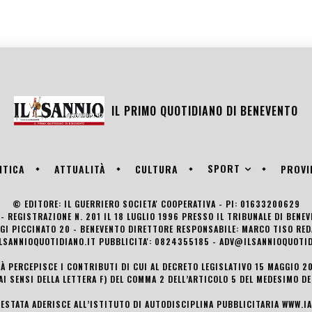
IL PRIMO QUOTIDIANO DI
BENEVENTO
SPORT
ITICA
ATTUALITÀ
CULTURA
PROVI
© EDITORE: IL GUERRIERO SOCIETA' COOPERATIVA - PI: 01633200629
- REGISTRAZIONE N. 201 IL 18 LUGLIO 1996 PRESSO IL TRIBUNALE DI BENE
UIGI PICCINATO 20 - BENEVENTO DIRETTORE RESPONSABILE: MARCO TISO R
LSANNIOQUOTIDIANO.IT PUBBLICITA': 0824355185 - ADV@ILSANNIOQUOTID
TÀ PERCEPISCE I CONTRIBUTI DI CUI AL DECRETO LEGISLATIVO 15 MAGGIO 201
AI SENSI DELLA LETTERA F) DEL COMMA 2 DELL’ARTICOLO 5 DEL MEDESIMO D
TESTATA ADERISCE ALL’ISTITUTO DI AUTODISCIPLINA PUBBLICITARIA
WWW.IA