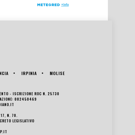
NCIA
IRPINIA
MOLISE
VENTO - ISCRIZIONE ROC N. 25730
EDAZIONE: 082450469
IANO.IT
7, N. 70.
ECRETO LEGISLATIVO
P.IT