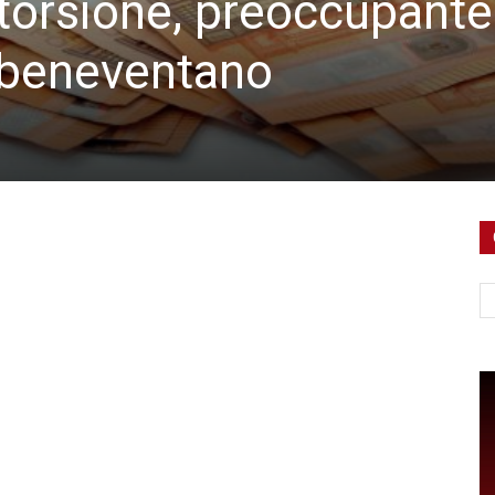
torsione, preoccupante
 beneventano
Ce