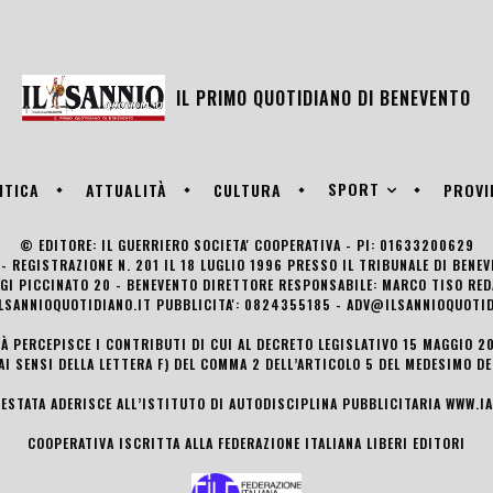
IL PRIMO QUOTIDIANO DI
BENEVENTO
SPORT
ITICA
ATTUALITÀ
CULTURA
PROVI
© EDITORE: IL GUERRIERO SOCIETA' COOPERATIVA - PI: 01633200629
- REGISTRAZIONE N. 201 IL 18 LUGLIO 1996 PRESSO IL TRIBUNALE DI BENE
UIGI PICCINATO 20 - BENEVENTO DIRETTORE RESPONSABILE: MARCO TISO R
LSANNIOQUOTIDIANO.IT PUBBLICITA': 0824355185 - ADV@ILSANNIOQUOTID
TÀ PERCEPISCE I CONTRIBUTI DI CUI AL DECRETO LEGISLATIVO 15 MAGGIO 201
AI SENSI DELLA LETTERA F) DEL COMMA 2 DELL’ARTICOLO 5 DEL MEDESIMO D
TESTATA ADERISCE ALL’ISTITUTO DI AUTODISCIPLINA PUBBLICITARIA
WWW.IA
COOPERATIVA ISCRITTA ALLA FEDERAZIONE ITALIANA LIBERI EDITORI