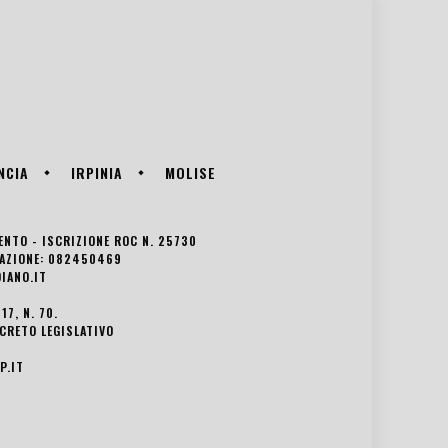
NCIA
IRPINIA
MOLISE
VENTO - ISCRIZIONE ROC N. 25730
EDAZIONE: 082450469
IANO.IT
7, N. 70.
ECRETO LEGISLATIVO
P.IT